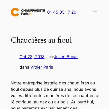
Aller
au
01 45 35 17 20
contenu
Chaudières au fioul
Oct 23, 2018
—
Julien Bucat
par
dans
Vitrier Paris
Notre entreprise installe des chaudières au
fioul depuis plus de quinze ans, nous avons
vu les différentes manières de se chauffer, à
l’électrique, au gaz ou au bois. Aujourd’hui,
nous parlerons exclusivement des