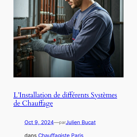
L’Installation de différents Systèmes
de Chauffage
Oct 9, 2024
—
Julien Bucat
par
dans
Chauffagiste Paris