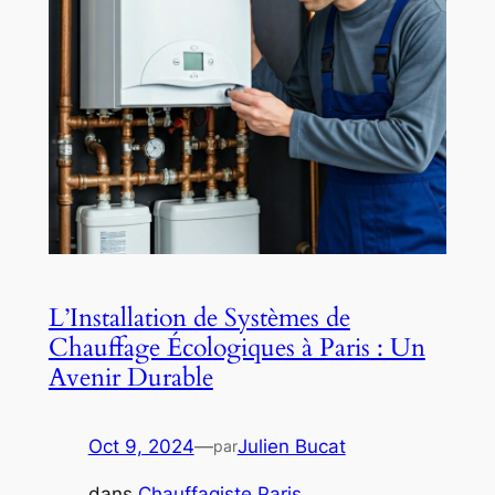
L’Installation de Systèmes de
Chauffage Écologiques à Paris : Un
Avenir Durable
Oct 9, 2024
—
Julien Bucat
par
dans
Chauffagiste Paris