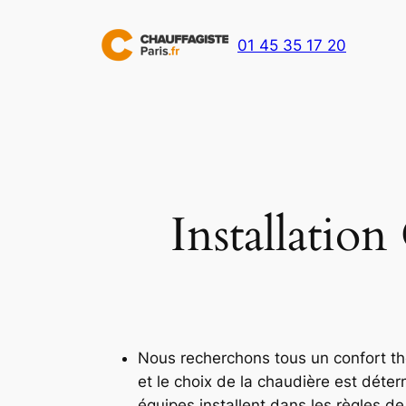
Aller
au
01 45 35 17 20
contenu
Installatio
Nous recherchons tous un confort the
et le choix de la chaudière est dét
équipes installent dans les règles de