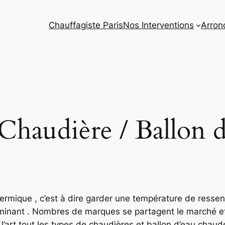
Chauffagiste Paris
Nos Interventions
Arron
n Chaudière / Ballon 
rmique , c’est à dire garder une température de ressent
erminant . Nombres de marques se partagent le marché et
 l’art tout les types de chaudières et ballon d’eau chaud