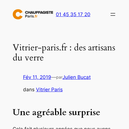
Aller
au
01 45 35 17 20
contenu
Vitrier-paris.fr : des artisans
du verre
Fév 11, 2019
—
Julien Bucat
par
dans
Vitrier Paris
Une agréable surprise
Cela fait plusieurs années que nous avons