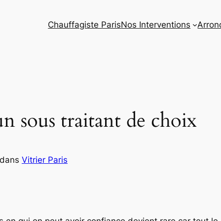
Chauffagiste Paris
Nos Interventions
Arron
un sous traitant de choix
dans
Vitrier Paris
s en qui on peut avoir confiance devient rare car tout le