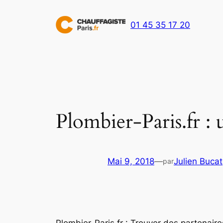
Aller
au
01 45 35 17 20
contenu
Plombier-Paris.fr : 
Mai 9, 2018
—
Julien Bucat
par
Plombier-Paris.fr : Trouver des partenaire