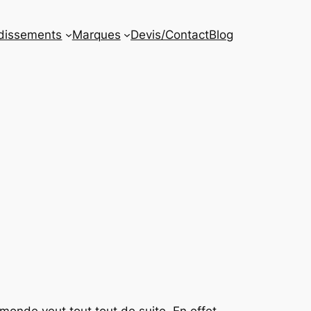
dissements
Marques
Devis/Contact
Blog
 monde veut tout tout de suite. En effet ,