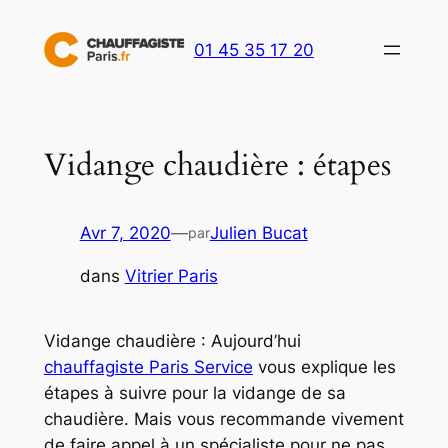
Aller
au
01 45 35 17 20
contenu
Vidange chaudière : étapes
Avr 7, 2020
—
Julien Bucat
par
dans
Vitrier Paris
Vidange chaudière : Aujourd’hui
chauffagiste Paris Service
vous explique les
étapes à suivre pour la vidange de sa
chaudière. Mais vous recommande vivement
de faire appel à un spécialiste pour ne pas