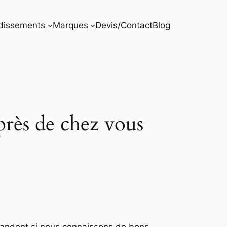
dissements
Marques
Devis/Contact
Blog
 près de chez vous
emandent si nous connaissons de bons