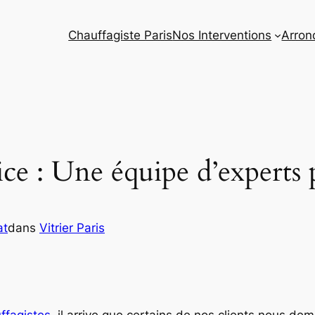
Chauffagiste Paris
Nos Interventions
Arron
ice : Une équipe d’experts
at
dans
Vitrier Paris
ffagistes
, il arrive que certains de nos clients nous d