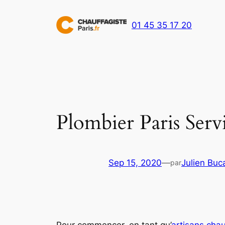
Aller
au
01 45 35 17 20
contenu
Plombier Paris Serv
Sep 15, 2020
—
Julien Buc
par
Pour commencer, en tant qu’
artisans chau