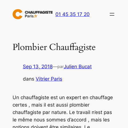
Aller
au
01 45 35 17 20
contenu
Plombier Chauffagiste
Sep 13, 2018
—
Julien Bucat
par
dans
Vitrier Paris
Un chauffagiste est un expert en chauffage
certes , mais il est aussi plombier
chauffagiste par nature. Le travail n’est pas
le même nous sommes d’accord , mais les
notions doivent être similaires. Le