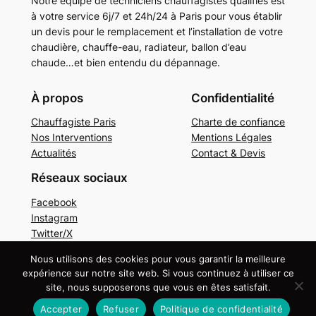
Notre équipe de techniciens chauffagistes qualifiés est
à votre service 6j/7 et 24h/24 à Paris pour vous établir
un devis pour le remplacement et l’installation de votre
chaudière, chauffe-eau, radiateur, ballon d’eau
chaude…et bien entendu du dépannage.
À propos
Confidentialité
Chauffagiste Paris
Charte de confiance
Nos Interventions
Mentions Légales
Actualités
Contact & Devis
Réseaux sociaux
Facebook
Instagram
Twitter/X
Nous utilisons des cookies pour vous garantir la meilleure
Copyright © 2024. Tous droits réservés.
Mentions
expérience sur notre site web. Si vous continuez à utiliser ce
légales
site, nous supposerons que vous en êtes satisfait.
Accepter
Refuser
Politique de confidentialité