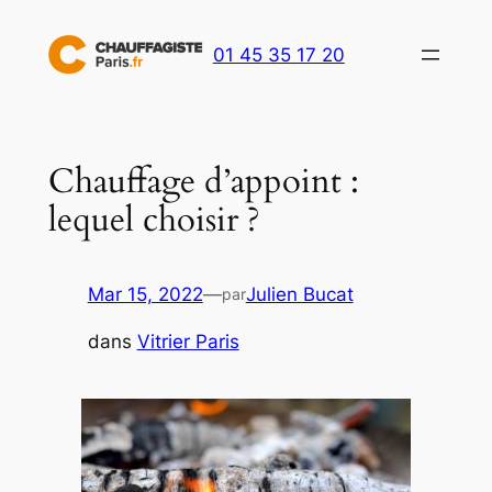
Aller
au
01 45 35 17 20
contenu
Chauffage d’appoint :
lequel choisir ?
Mar 15, 2022
—
Julien Bucat
par
dans
Vitrier Paris