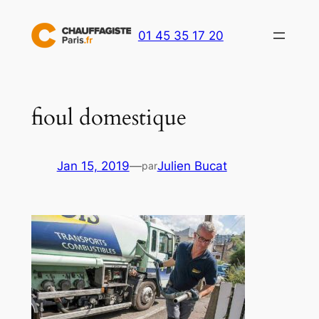
Aller
au
01 45 35 17 20
contenu
fioul domestique
Jan 15, 2019
—
Julien Bucat
par