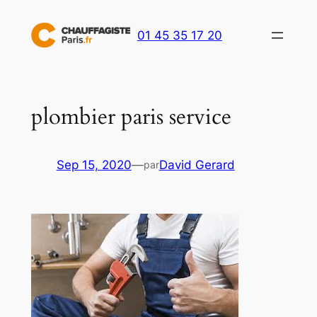
Aller
au
01 45 35 17 20
contenu
plombier paris service
Sep 15, 2020
—
David Gerard
par