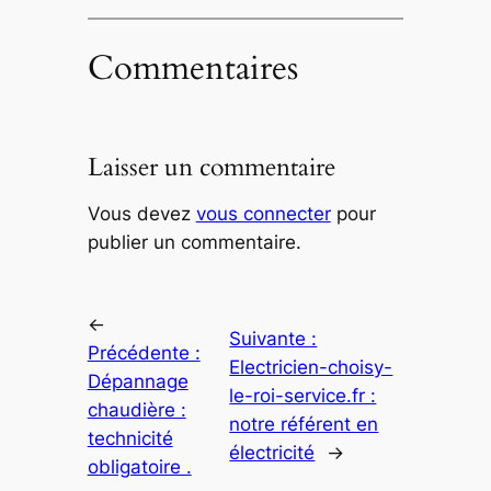
Commentaires
Laisser un commentaire
Vous devez
vous connecter
pour
publier un commentaire.
←
Suivante :
Précédente :
Electricien-choisy-
Dépannage
le-roi-service.fr :
chaudière :
notre référent en
technicité
électricité
→
obligatoire .