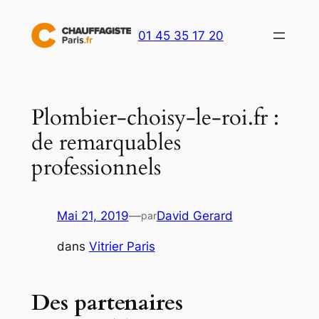
Aller
au
01 45 35 17 20
contenu
Plombier-choisy-le-roi.fr :
de remarquables
professionnels
Mai 21, 2019
—
David Gerard
par
dans
Vitrier Paris
Des partenaires