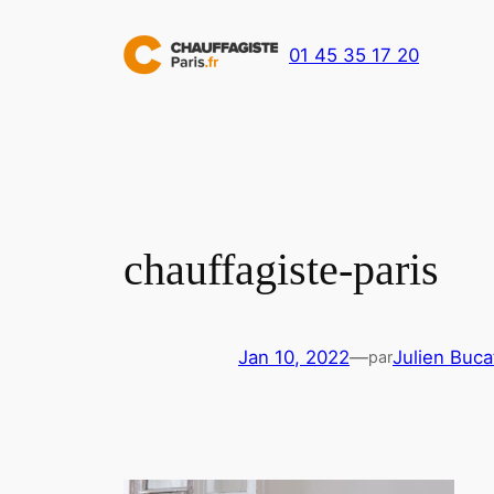
Aller
au
01 45 35 17 20
contenu
chauffagiste-paris
Jan 10, 2022
—
Julien Buca
par