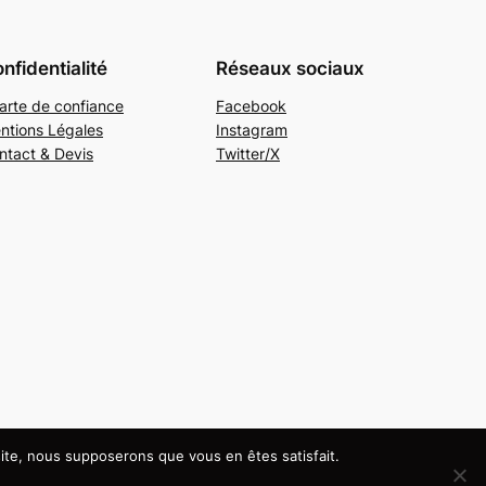
nfidentialité
Réseaux sociaux
arte de confiance
Facebook
ntions Légales
Instagram
ntact & Devis
Twitter/X
 site, nous supposerons que vous en êtes satisfait.