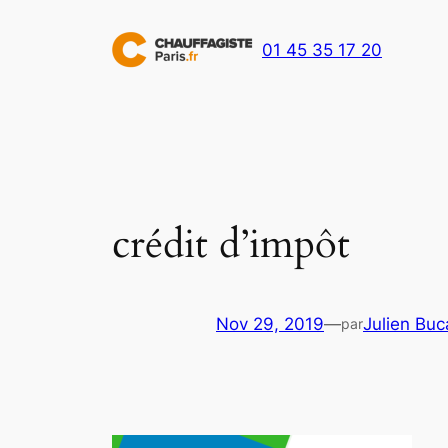
Aller
au
01 45 35 17 20
contenu
crédit d’impôt
Nov 29, 2019
—
Julien Buc
par