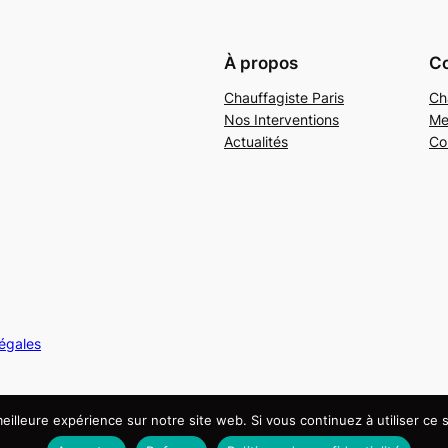
À propos
Co
Chauffagiste Paris
Ch
Nos Interventions
Me
Actualités
Co
légales
eilleure expérience sur notre site web. Si vous continuez à utiliser ce