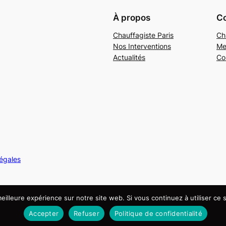
À propos
Co
Chauffagiste Paris
Ch
Nos Interventions
Me
Actualités
Co
légales
eilleure expérience sur notre site web. Si vous continuez à utiliser ce
Accepter
Refuser
Politique de confidentialité