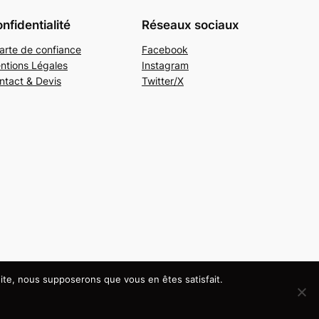
nfidentialité
Réseaux sociaux
arte de confiance
Facebook
ntions Légales
Instagram
ntact & Devis
Twitter/X
 site, nous supposerons que vous en êtes satisfait.