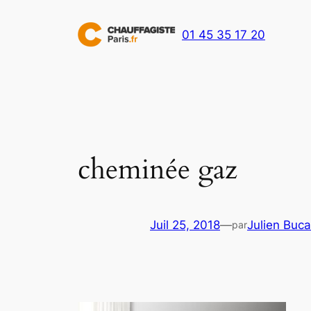
Aller
au
01 45 35 17 20
contenu
cheminée gaz
Juil 25, 2018
—
Julien Buca
par