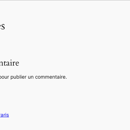
s
taire
our publier un commentaire.
aris