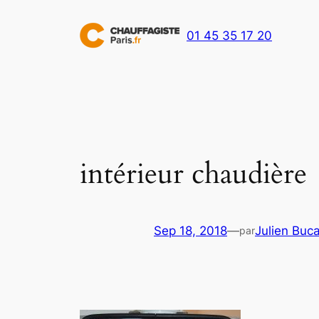
Aller
au
01 45 35 17 20
contenu
intérieur chaudière
Sep 18, 2018
—
Julien Buca
par