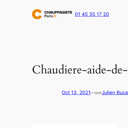
Aller
au
01 45 35 17 20
contenu
Chaudiere-aide-de-
Oct 13, 2021
—
Julien Buca
par