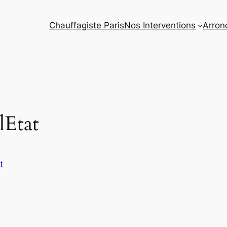
Chauffagiste Paris
Nos Interventions
Arron
lEtat
t