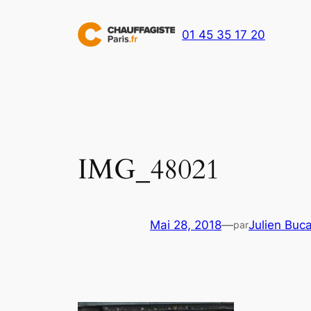
Aller
au
01 45 35 17 20
contenu
IMG_48021
Mai 28, 2018
—
Julien Buca
par