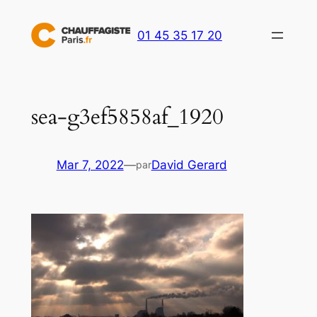
Aller
au
01 45 35 17 20
contenu
sea-g3ef5858af_1920
Mar 7, 2022
—
David Gerard
par